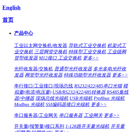
English
首页
产品中心
工业以太网交换机/收发器
导轨式工业交换机
机架式工
业交换机
三层网管交换机
特殊型工业交换机
工业级网
管型收发器
M12接口 工业交换机
更多>>
光纤收发器/交换机
普通型光纤收发器
多光多电光纤收
发器
网管型光纤收发器
特殊功能型光纤收发器
更多>>
串行接口/工业接口/现场总线
RS232/422/485串口光猫
模
拟量(电流/电压量)
USB/RS232/422/485转换器
RS485集线
器/中继器
现场总线光端机
USB光端机
Profibus 光端机
Modbus 光端机
SSI编码器接口光端机
更多>>
串口服务器/工业网关
串口服务器
工业网关
更多>>
开关量(报警量)接口系列
1-128路开关量光端机
开关量