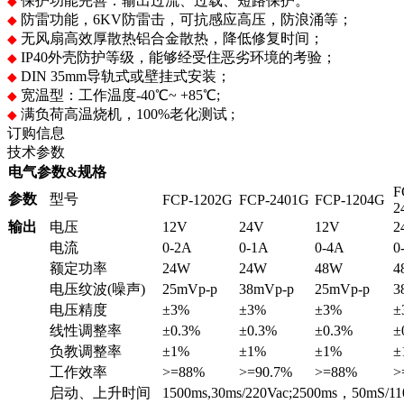
保护功能完善：输出过流、过载、短路保护。
◆
防雷功能，6KV防雷击，可抗感应高压，防浪涌等；
◆
无风扇高效厚散热铝合金散热，降低修复时间；
◆
IP40外壳防护等级，能够经受住恶劣环境的考验；
◆
DIN 35mm导轨式或壁挂式安装；
◆
宽温型：工作温度-40℃~ +85℃;
◆
满负荷高温烧机，100%老化测试 ;
◆
订购信息
技术参数
电气参数&规格
F
参数
型号
FCP-1202G
FCP-2401G
FCP-1204G
2
输出
电压
12V
24V
12V
2
电流
0-2A
0-1A
0-4A
0
额定功率
24W
24W
48W
4
电压纹波(噪声)
25mVp-p
38mVp-p
25mVp-p
3
电压精度
±3%
±3%
±3%
±
线性调整率
±0.3%
±0.3%
±0.3%
±
负教调整率
±1%
±1%
±1%
±
工作效率
>=88%
>=90.7%
>=88%
>
启动、上升时间
1500ms,30ms/220Vac;2500ms，50mS