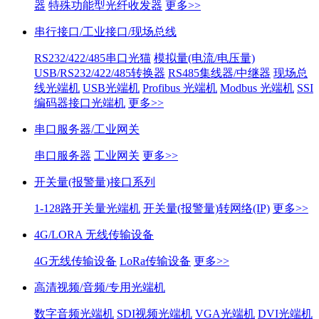
器
特殊功能型光纤收发器
更多>>
串行接口/工业接口/现场总线
RS232/422/485串口光猫
模拟量(电流/电压量)
USB/RS232/422/485转换器
RS485集线器/中继器
现场总
线光端机
USB光端机
Profibus 光端机
Modbus 光端机
SSI
编码器接口光端机
更多>>
串口服务器/工业网关
串口服务器
工业网关
更多>>
开关量(报警量)接口系列
1-128路开关量光端机
开关量(报警量)转网络(IP)
更多>>
4G/LORA 无线传输设备
4G无线传输设备
LoRa传输设备
更多>>
高清视频/音频/专用光端机
数字音频光端机
SDI视频光端机
VGA光端机
DVI光端机