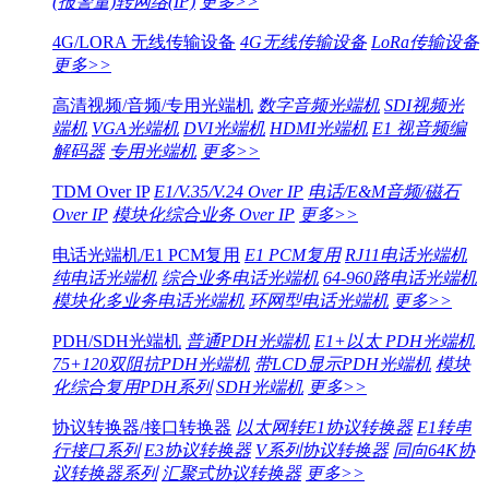
(报警量)转网络(IP)
更多>>
4G/LORA 无线传输设备
4G无线传输设备
LoRa传输设备
更多>>
高清视频/音频/专用光端机
数字音频光端机
SDI视频光
端机
VGA光端机
DVI光端机
HDMI光端机
E1 视音频编
解码器
专用光端机
更多>>
TDM Over IP
E1/V.35/V.24 Over IP
电话/E&M音频/磁石
Over IP
模块化综合业务 Over IP
更多>>
电话光端机/E1 PCM复用
E1 PCM复用
RJ11电话光端机
纯电话光端机
综合业务电话光端机
64-960路电话光端机
模块化多业务电话光端机
环网型电话光端机
更多>>
PDH/SDH光端机
普通PDH光端机
E1+以太 PDH光端机
75+120双阻抗PDH光端机
带LCD显示PDH光端机
模块
化综合复用PDH系列
SDH光端机
更多>>
协议转换器/接口转换器
以太网转E1协议转换器
E1转串
行接口系列
E3协议转换器
V系列协议转换器
同向64K协
议转换器系列
汇聚式协议转换器
更多>>