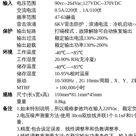
输入
电压范围
90vc--264Vac;127VDC--370VDC
交流电流
0.5A/220伏，1A/110伏
频率范围
47-63赫兹
雷击浪涌
6KV雷击防护，浪涌电流：冷机启动<40A
保护
输出短路
打嗝模式，故障解除可自动恢复输出
输出过流
额定输出电流130%-200%
输出超载
额定输出功率130%-200%
环境
工作温度
-40℃—+85℃
工作湿度
20-90% RH(无冷凝)
储存温度
-40℃—+85℃
储存湿度
10-95%相对温座
振动
10-500Hz，2G 10min/周期，X、Y、Z
MTBF
＞100,000小时
规格
尺寸(长x宽x高)
110mm*81.1mm*45mm
重量
0.8kg
备注
1.如未特别说明，所以规格参效均在输入220Vac、额
2.电压噪声测量方法:使用 30cm双纹线并联1个 0.1uF和1
量。
3.精度:包合设定误差、线性调整率和负教调整率。
4.线性调整率测量方法:在额定输出功率条件下，输入