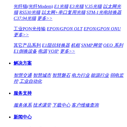
光纤猫(光纤Modem)
E1光猫
E3光猫
V.35光猫
以太网光
猫
RS530光猫
以太网+串口复用光猫
STM-1光电转换器
C37.94光猫
更多>>
工业PON光传输
EPON/GPON OLT
EPON/GPON ONU
更多>>
其它产品系列
E1阻抗转换器
机框
SNMP网管
OEO 系列
E1倒换设备
电源
VOIP
更多>>
解决方案
智慧交通
智慧城市
智慧磐石
电力行业
能源行业
弱电监
控
工业自动化
服务支持
服务体系
技术课堂
下载中心
客户维修查询
新闻中心