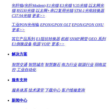
光纤猫(光纤Modem)
E1光猫
E3光猫
V.35光猫
以太网光
猫
RS530光猫
以太网+串口复用光猫
STM-1光电转换器
C37.94光猫
更多>>
工业PON光传输
EPON/GPON OLT
EPON/GPON ONU
更多>>
其它产品系列
E1阻抗转换器
机框
SNMP网管
OEO 系列
E1倒换设备
电源
VOIP
更多>>
解决方案
智慧交通
智慧城市
智慧磐石
电力行业
能源行业
弱电监
控
工业自动化
服务支持
服务体系
技术课堂
下载中心
客户维修查询
新闻中心