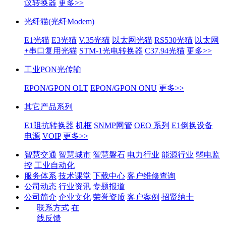
议转换器
更多>>
光纤猫(光纤Modem)
E1光猫
E3光猫
V.35光猫
以太网光猫
RS530光猫
以太网
+串口复用光猫
STM-1光电转换器
C37.94光猫
更多>>
工业PON光传输
EPON/GPON OLT
EPON/GPON ONU
更多>>
其它产品系列
E1阻抗转换器
机框
SNMP网管
OEO 系列
E1倒换设备
电源
VOIP
更多>>
智慧交通
智慧城市
智慧磐石
电力行业
能源行业
弱电监
控
工业自动化
服务体系
技术课堂
下载中心
客户维修查询
公司动态
行业资讯
专题报道
公司简介
企业文化
荣誉资质
客户案例
招贤纳士
联系方式
在
线反馈