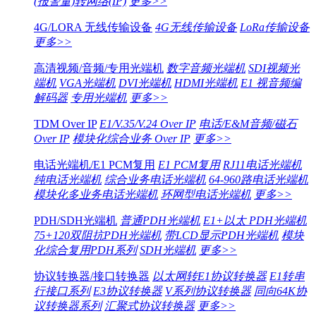
(报警量)转网络(IP)
更多>>
4G/LORA 无线传输设备
4G无线传输设备
LoRa传输设备
更多>>
高清视频/音频/专用光端机
数字音频光端机
SDI视频光
端机
VGA光端机
DVI光端机
HDMI光端机
E1 视音频编
解码器
专用光端机
更多>>
TDM Over IP
E1/V.35/V.24 Over IP
电话/E&M音频/磁石
Over IP
模块化综合业务 Over IP
更多>>
电话光端机/E1 PCM复用
E1 PCM复用
RJ11电话光端机
纯电话光端机
综合业务电话光端机
64-960路电话光端机
模块化多业务电话光端机
环网型电话光端机
更多>>
PDH/SDH光端机
普通PDH光端机
E1+以太 PDH光端机
75+120双阻抗PDH光端机
带LCD显示PDH光端机
模块
化综合复用PDH系列
SDH光端机
更多>>
协议转换器/接口转换器
以太网转E1协议转换器
E1转串
行接口系列
E3协议转换器
V系列协议转换器
同向64K协
议转换器系列
汇聚式协议转换器
更多>>