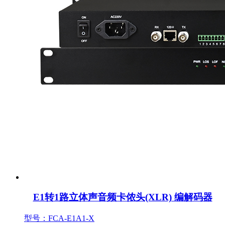
E1转1路立体声音频卡侬头(XLR) 编解码器
型号：FCA-E1A1-X