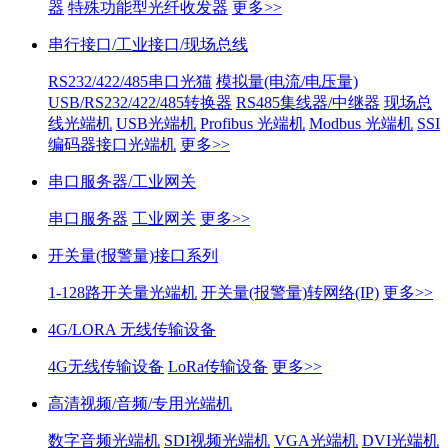
器
特殊功能型光纤收发器
更多>>
串行接口/工业接口/现场总线
RS232/422/485串口光猫
模拟量(电流/电压量)
USB/RS232/422/485转换器
RS485集线器/中继器
现场总
线光端机
USB光端机
Profibus 光端机
Modbus 光端机
SSI
编码器接口光端机
更多>>
串口服务器/工业网关
串口服务器
工业网关
更多>>
开关量(报警量)接口系列
1-128路开关量光端机
开关量(报警量)转网络(IP)
更多>>
4G/LORA 无线传输设备
4G无线传输设备
LoRa传输设备
更多>>
高清视频/音频/专用光端机
数字音频光端机
SDI视频光端机
VGA光端机
DVI光端机