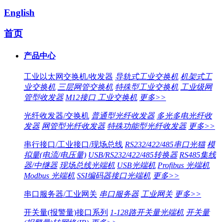
English
首页
产品中心
工业以太网交换机/收发器
导轨式工业交换机
机架式工
业交换机
三层网管交换机
特殊型工业交换机
工业级网
管型收发器
M12接口 工业交换机
更多>>
光纤收发器/交换机
普通型光纤收发器
多光多电光纤收
发器
网管型光纤收发器
特殊功能型光纤收发器
更多>>
串行接口/工业接口/现场总线
RS232/422/485串口光猫
模
拟量(电流/电压量)
USB/RS232/422/485转换器
RS485集线
器/中继器
现场总线光端机
USB光端机
Profibus 光端机
Modbus 光端机
SSI编码器接口光端机
更多>>
串口服务器/工业网关
串口服务器
工业网关
更多>>
开关量(报警量)接口系列
1-128路开关量光端机
开关量