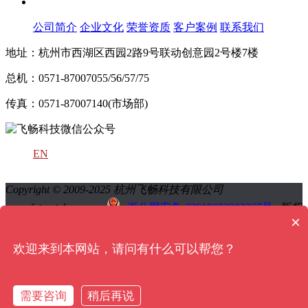
关于飞畅
公司简介
企业文化
荣誉资质
客户案例
联系我们
地址：杭州市西湖区西园2路9号联动创意园2号楼7楼
总机：0571-87007055/56/57/75
传真：0571-87007140(市场部)
EN
Copyright © 2009-2025 杭州飞畅科技有限公司
www.futuretel.com.cn
浙公网安备 33010602002367号
版权
×
所有 All Rights Reserved
浙ICP备13024519号-2
浙ICP备
13024519号-1
网站地图
sitemap地图
欢迎来到本网站，请问有什么可以帮您？
QQ:技术
QQ:销售
需要咨询
稍后再说
QQ:售后