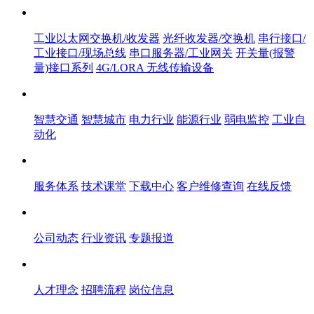
产品中心
工业以太网交换机/收发器
光纤收发器/交换机
串行接口/
工业接口/现场总线
串口服务器/工业网关
开关量(报警
量)接口系列
4G/LORA 无线传输设备
解决方案
智慧交通
智慧城市
电力行业
能源行业
弱电监控
工业自
动化
服务体系
服务体系
技术课堂
下载中心
客户维修查询
在线反馈
新闻中心
公司动态
行业资讯
专题报道
人才中心
人才理念
招聘流程
岗位信息