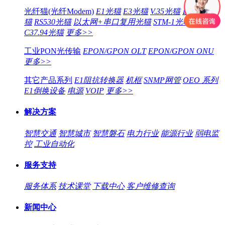
光纤猫(光纤Modem)
E1光猫
E3光猫
V.35光猫
以太网光
猫
RS530光猫
以太网+串口复用光猫
STM-1光电转换器
C37.94光猫
更多>>
工业PON光传输
EPON/GPON OLT
EPON/GPON ONU
更多>>
其它产品系列
E1阻抗转换器
机框
SNMP网管
OEO 系列
E1倒换设备
电源
VOIP
更多>>
解决方案
智慧交通
智慧城市
智慧磐石
电力行业
能源行业
弱电监
控
工业自动化
服务支持
服务体系
技术课堂
下载中心
客户维修查询
新闻中心