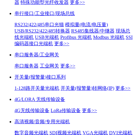
器
特殊功能型光纤收发器
更多>>
串行接口/工业接口/现场总线
RS232/422/485串口光猫
模拟量(电流/电压量)
USB/RS232/422/485转换器
RS485集线器/中继器
现场总
线光端机
USB光端机
Profibus 光端机
Modbus 光端机
SSI
编码器接口光端机
更多>>
串口服务器/工业网关
串口服务器
工业网关
更多>>
开关量(报警量)接口系列
1-128路开关量光端机
开关量(报警量)转网络(IP)
更多>>
4G/LORA 无线传输设备
4G无线传输设备
LoRa传输设备
更多>>
高清视频/音频/专用光端机
数字音频光端机
SDI视频光端机
VGA光端机
DVI光端机