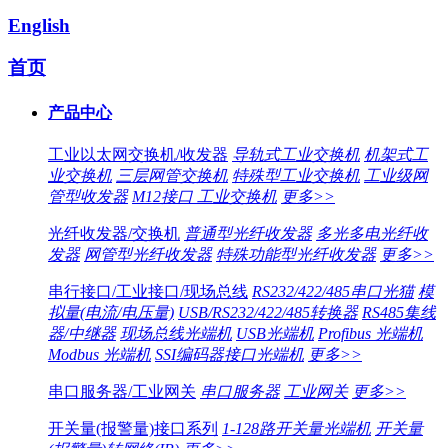
English
首页
产品中心
工业以太网交换机/收发器
导轨式工业交换机
机架式工
业交换机
三层网管交换机
特殊型工业交换机
工业级网
管型收发器
M12接口 工业交换机
更多>>
光纤收发器/交换机
普通型光纤收发器
多光多电光纤收
发器
网管型光纤收发器
特殊功能型光纤收发器
更多>>
串行接口/工业接口/现场总线
RS232/422/485串口光猫
模
拟量(电流/电压量)
USB/RS232/422/485转换器
RS485集线
器/中继器
现场总线光端机
USB光端机
Profibus 光端机
Modbus 光端机
SSI编码器接口光端机
更多>>
串口服务器/工业网关
串口服务器
工业网关
更多>>
开关量(报警量)接口系列
1-128路开关量光端机
开关量