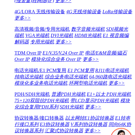
(报警量)转网络(IP)
更多>>
4G/LORA 无线传输设备
4G无线传输设备
LoRa传输设备
更多>>
高清视频/音频/专用光端机
数字音频光端机
SDI视频光
端机
VGA光端机
DVI光端机
HDMI光端机
E1 视音频编
解码器
专用光端机
更多>>
TDM Over IP
E1/V.35/V.24 Over IP
电话/E&M音频/磁石
Over IP
模块化综合业务 Over IP
更多>>
电话光端机/E1 PCM复用
E1 PCM复用
RJ11电话光端机
纯电话光端机
综合业务电话光端机
64-960路电话光端机
模块化多业务电话光端机
环网型电话光端机
更多>>
PDH/SDH光端机
普通PDH光端机
E1+以太 PDH光端机
75+120双阻抗PDH光端机
带LCD显示PDH光端机
模块
化综合复用PDH系列
SDH光端机
更多>>
协议转换器/接口转换器
以太网转E1协议转换器
E1转串
行接口系列
E3协议转换器
V系列协议转换器
同向64K协
议转换器系列
汇聚式协议转换器
更多>>