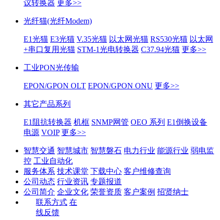
议转换器
更多>>
光纤猫(光纤Modem)
E1光猫
E3光猫
V.35光猫
以太网光猫
RS530光猫
以太网
+串口复用光猫
STM-1光电转换器
C37.94光猫
更多>>
工业PON光传输
EPON/GPON OLT
EPON/GPON ONU
更多>>
其它产品系列
E1阻抗转换器
机框
SNMP网管
OEO 系列
E1倒换设备
电源
VOIP
更多>>
智慧交通
智慧城市
智慧磐石
电力行业
能源行业
弱电监
控
工业自动化
服务体系
技术课堂
下载中心
客户维修查询
公司动态
行业资讯
专题报道
公司简介
企业文化
荣誉资质
客户案例
招贤纳士
联系方式
在
线反馈