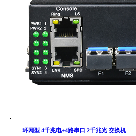
环网型 4千兆电+4路串口 2千兆光 交换机