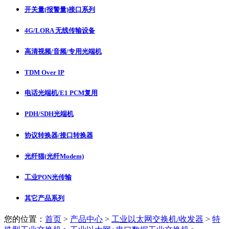
开关量(报警量)接口系列
4G/LORA 无线传输设备
高清视频/音频/专用光端机
TDM Over IP
电话光端机/E1 PCM复用
PDH/SDH光端机
协议转换器/接口转换器
光纤猫(光纤Modem)
工业PON光传输
其它产品系列
您的位置：
首页
>
产品中心
>
工业以太网交换机/收发器
>
特