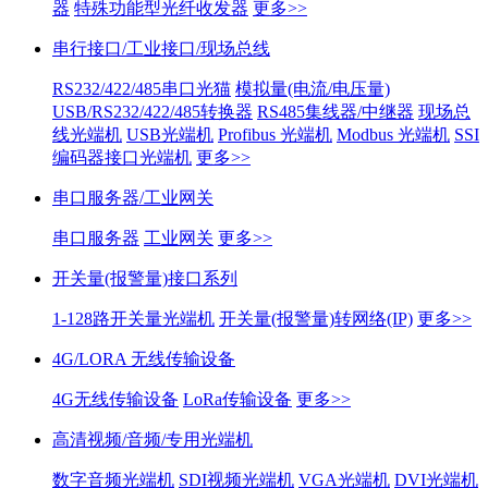
器
特殊功能型光纤收发器
更多>>
串行接口/工业接口/现场总线
RS232/422/485串口光猫
模拟量(电流/电压量)
USB/RS232/422/485转换器
RS485集线器/中继器
现场总
线光端机
USB光端机
Profibus 光端机
Modbus 光端机
SSI
编码器接口光端机
更多>>
串口服务器/工业网关
串口服务器
工业网关
更多>>
开关量(报警量)接口系列
1-128路开关量光端机
开关量(报警量)转网络(IP)
更多>>
4G/LORA 无线传输设备
4G无线传输设备
LoRa传输设备
更多>>
高清视频/音频/专用光端机
数字音频光端机
SDI视频光端机
VGA光端机
DVI光端机