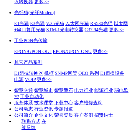
议转换器
更多>>
光纤猫(光纤Modem)
E1光猫
E3光猫
V.35光猫
以太网光猫
RS530光猫
以太网
+串口复用光猫
STM-1光电转换器
C37.94光猫
更多>>
工业PON光传输
EPON/GPON OLT
EPON/GPON ONU
更多>>
其它产品系列
E1阻抗转换器
机框
SNMP网管
OEO 系列
E1倒换设备
电源
VOIP
更多>>
智慧交通
智慧城市
智慧磐石
电力行业
能源行业
弱电监
控
工业自动化
服务体系
技术课堂
下载中心
客户维修查询
公司动态
行业资讯
专题报道
公司简介
企业文化
荣誉资质
客户案例
招贤纳士
联系方式
在
线反馈