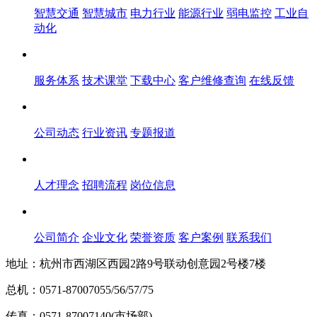
智慧交通
智慧城市
电力行业
能源行业
弱电监控
工业自
动化
服务体系
服务体系
技术课堂
下载中心
客户维修查询
在线反馈
新闻中心
公司动态
行业资讯
专题报道
人才中心
人才理念
招聘流程
岗位信息
关于飞畅
公司简介
企业文化
荣誉资质
客户案例
联系我们
地址：杭州市西湖区西园2路9号联动创意园2号楼7楼
总机：0571-87007055/56/57/75
传真：0571-87007140(市场部)