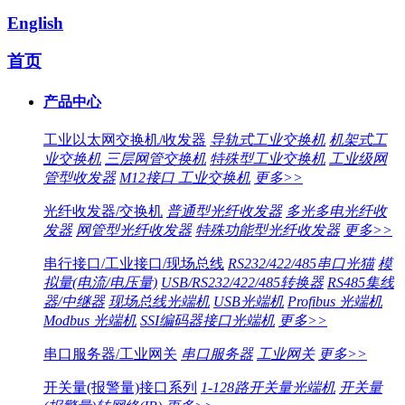
English
首页
产品中心
工业以太网交换机/收发器
导轨式工业交换机
机架式工
业交换机
三层网管交换机
特殊型工业交换机
工业级网
管型收发器
M12接口 工业交换机
更多>>
光纤收发器/交换机
普通型光纤收发器
多光多电光纤收
发器
网管型光纤收发器
特殊功能型光纤收发器
更多>>
串行接口/工业接口/现场总线
RS232/422/485串口光猫
模
拟量(电流/电压量)
USB/RS232/422/485转换器
RS485集线
器/中继器
现场总线光端机
USB光端机
Profibus 光端机
Modbus 光端机
SSI编码器接口光端机
更多>>
串口服务器/工业网关
串口服务器
工业网关
更多>>
开关量(报警量)接口系列
1-128路开关量光端机
开关量