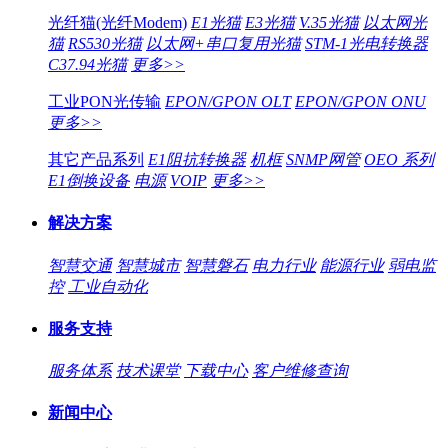
光纤猫(光纤Modem)
E1光猫
E3光猫
V.35光猫
以太网光
猫
RS530光猫
以太网+串口复用光猫
STM-1光电转换器
C37.94光猫
更多>>
工业PON光传输
EPON/GPON OLT
EPON/GPON ONU
更多>>
其它产品系列
E1阻抗转换器
机框
SNMP网管
OEO 系列
E1倒换设备
电源
VOIP
更多>>
解决方案
智慧交通
智慧城市
智慧磐石
电力行业
能源行业
弱电监
控
工业自动化
服务支持
服务体系
技术课堂
下载中心
客户维修查询
新闻中心