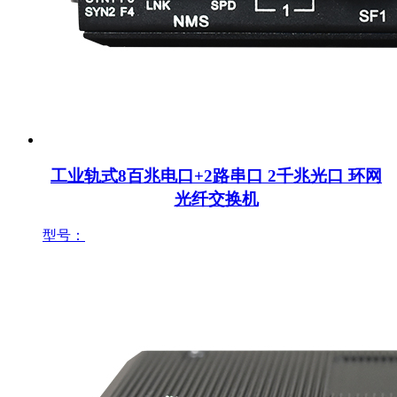
工业轨式8百兆电口+2路串口 2千兆光口 环网
光纤交换机
型号：