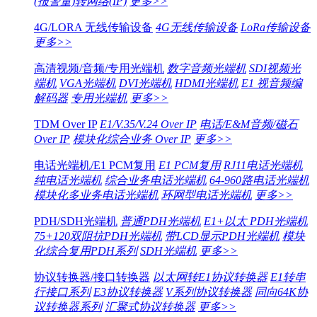
(报警量)转网络(IP)
更多>>
4G/LORA 无线传输设备
4G无线传输设备
LoRa传输设备
更多>>
高清视频/音频/专用光端机
数字音频光端机
SDI视频光
端机
VGA光端机
DVI光端机
HDMI光端机
E1 视音频编
解码器
专用光端机
更多>>
TDM Over IP
E1/V.35/V.24 Over IP
电话/E&M音频/磁石
Over IP
模块化综合业务 Over IP
更多>>
电话光端机/E1 PCM复用
E1 PCM复用
RJ11电话光端机
纯电话光端机
综合业务电话光端机
64-960路电话光端机
模块化多业务电话光端机
环网型电话光端机
更多>>
PDH/SDH光端机
普通PDH光端机
E1+以太 PDH光端机
75+120双阻抗PDH光端机
带LCD显示PDH光端机
模块
化综合复用PDH系列
SDH光端机
更多>>
协议转换器/接口转换器
以太网转E1协议转换器
E1转串
行接口系列
E3协议转换器
V系列协议转换器
同向64K协
议转换器系列
汇聚式协议转换器
更多>>