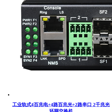
工业轨式4百兆电+4路百兆光+2路串口 2千兆光
环网交换机