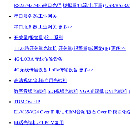
RS232/422/485串口光猫
模拟量(电流/电压量)
USB/RS232
串口服务器/工业网关
串口服务器
工业网关
更多>>
开关量(报警量)接口系列
1-128路开关量光端机
开关量(报警量)转网络(IP)
更多>>
4G/LORA 无线传输设备
4G无线传输设备
LoRa传输设备
更多>>
高清视频/音频/专用光端机
数字音频光端机
SDI视频光端机
VGA光端机
DVI光端机
TDM Over IP
E1/V.35/V.24 Over IP
电话/E&M音频/磁石 Over IP
模块化综合
电话光端机/E1 PCM复用