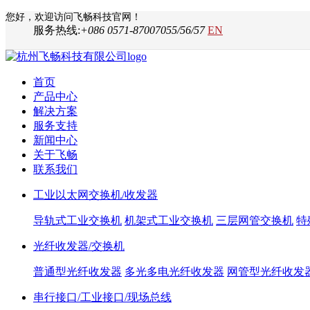
您好，欢迎访问飞畅科技官网！
服务热线:
+086 0571-87007055/56/57
EN
首页
产品中心
解决方案
服务支持
新闻中心
关于飞畅
联系我们
工业以太网交换机/收发器
导轨式工业交换机
机架式工业交换机
三层网管交换机
特
光纤收发器/交换机
普通型光纤收发器
多光多电光纤收发器
网管型光纤收发
串行接口/工业接口/现场总线