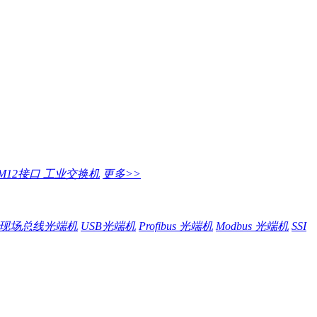
M12接口 工业交换机
更多>>
现场总线光端机
USB光端机
Profibus 光端机
Modbus 光端机
SSI