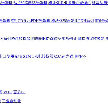
话光端机
64-960路电话光端机
模块化多业务电话光端机
环网型电
H光端机
带LCD显示PDH光端机
模块化综合复用PDH系列
SDH光
V系列协议转换器
同向64K协议转换器系列
汇聚式协议转换器
串口复用光猫
STM-1光电转换器
C37.94光猫
更多>>
源
VOIP
更多>>
控
工业自动化