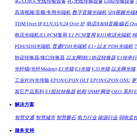
4G/LORA 无线传输设备
4G无线传输设备
LoRa传输设备
高清视频/音频/专用光端机
数字音频光端机
SDI视频光端
TDM Over IP
E1/V.35/V.24 Over IP
电话/E&M音频/磁石 Over
电话光端机/E1 PCM复用
E1 PCM复用
RJ11电话光端机
纯
PDH/SDH光端机
普通PDH光端机
E1+以太 PDH光端机
协议转换器/接口转换器
以太网转E1协议转换器
E1转串
光纤猫(光纤Modem)
E1光猫
E3光猫
V.35光猫
以太网光猫
工业PON光传输
EPON/GPON OLT
EPON/GPON ONU
更
其它产品系列
E1阻抗转换器
机框
SNMP网管
OEO 系列
解决方案
智慧交通
智慧城市
智慧磐石
电力行业
能源行业
弱电监
服务支持