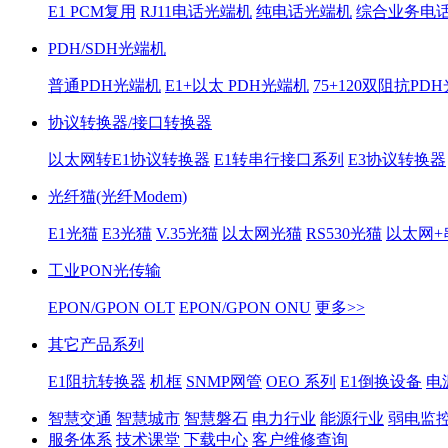
E1 PCM复用
RJ11电话光端机
纯电话光端机
综合业务电
PDH/SDH光端机
普通PDH光端机
E1+以太 PDH光端机
75+120双阻抗PD
协议转换器/接口转换器
以太网转E1协议转换器
E1转串行接口系列
E3协议转换器
光纤猫(光纤Modem)
E1光猫
E3光猫
V.35光猫
以太网光猫
RS530光猫
以太网+
工业PON光传输
EPON/GPON OLT
EPON/GPON ONU
更多>>
其它产品系列
E1阻抗转换器
机框
SNMP网管
OEO 系列
E1倒换设备
电
智慧交通
智慧城市
智慧磐石
电力行业
能源行业
弱电监
服务体系
技术课堂
下载中心
客户维修查询