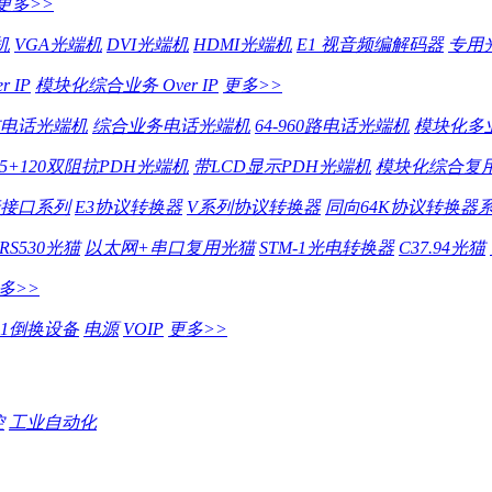
更多>>
机
VGA光端机
DVI光端机
HDMI光端机
E1 视音频编解码器
专用
 IP
模块化综合业务 Over IP
更多>>
电话光端机
综合业务电话光端机
64-960路电话光端机
模块化多
75+120双阻抗PDH光端机
带LCD显示PDH光端机
模块化综合复用
行接口系列
E3协议转换器
V系列协议转换器
同向64K协议转换器
RS530光猫
以太网+串口复用光猫
STM-1光电转换器
C37.94光猫
多>>
E1倒换设备
电源
VOIP
更多>>
控
工业自动化