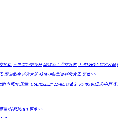
交换机
三层网管交换机
特殊型工业交换机
工业级网管型收发器
器
网管型光纤收发器
特殊功能型光纤收发器
更多>>
量(电流/电压量)
USB/RS232/422/485转换器
RS485集线器/中继器
量)转网络(IP)
更多>>