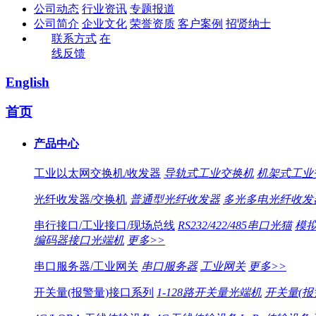
公司动态
行业资讯
专题报道
公司简介
企业文化
荣誉资质
客户案例
招贤纳士
联系方式
在
线反馈
English
首页
产品中心
工业以太网交换机/收发器
导轨式工业交换机
机架式工业
光纤收发器/交换机
普通型光纤收发器
多光多电光纤收发
串行接口/工业接口/现场总线
RS232/422/485串口光猫
模拟
编码器接口光端机
更多>>
串口服务器/工业网关
串口服务器
工业网关
更多>>
开关量(报警量)接口系列
1-128路开关量光端机
开关量(报警