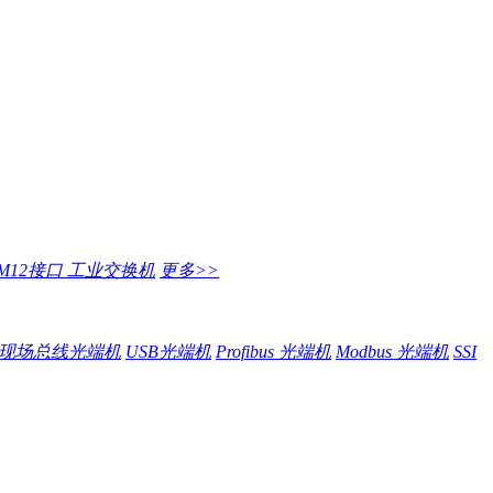
M12接口 工业交换机
更多>>
现场总线光端机
USB光端机
Profibus 光端机
Modbus 光端机
SSI