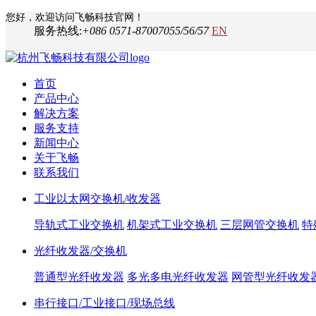
您好，欢迎访问飞畅科技官网！
服务热线:
+086 0571-87007055/56/57
EN
首页
产品中心
解决方案
服务支持
新闻中心
关于飞畅
联系我们
工业以太网交换机/收发器
导轨式工业交换机
机架式工业交换机
三层网管交换机
特
光纤收发器/交换机
普通型光纤收发器
多光多电光纤收发器
网管型光纤收发
串行接口/工业接口/现场总线