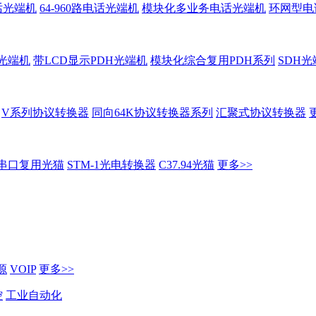
话光端机
64-960路电话光端机
模块化多业务电话光端机
环网型电
H光端机
带LCD显示PDH光端机
模块化综合复用PDH系列
SDH光
V系列协议转换器
同向64K协议转换器系列
汇聚式协议转换器
串口复用光猫
STM-1光电转换器
C37.94光猫
更多>>
源
VOIP
更多>>
控
工业自动化