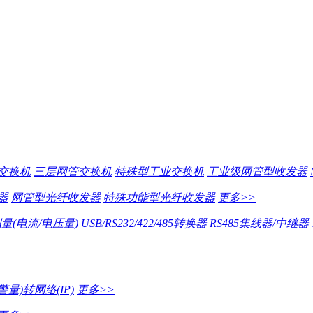
交换机
三层网管交换机
特殊型工业交换机
工业级网管型收发器
器
网管型光纤收发器
特殊功能型光纤收发器
更多>>
量(电流/电压量)
USB/RS232/422/485转换器
RS485集线器/中继器
量)转网络(IP)
更多>>