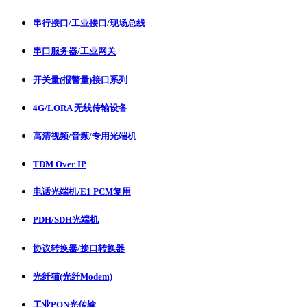
串行接口/工业接口/现场总线
串口服务器/工业网关
开关量(报警量)接口系列
4G/LORA 无线传输设备
高清视频/音频/专用光端机
TDM Over IP
电话光端机/E1 PCM复用
PDH/SDH光端机
协议转换器/接口转换器
光纤猫(光纤Modem)
工业PON光传输