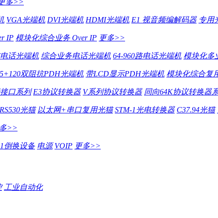
更多>>
机
VGA光端机
DVI光端机
HDMI光端机
E1 视音频编解码器
专用
 IP
模块化综合业务 Over IP
更多>>
电话光端机
综合业务电话光端机
64-960路电话光端机
模块化多
75+120双阻抗PDH光端机
带LCD显示PDH光端机
模块化综合复用
行接口系列
E3协议转换器
V系列协议转换器
同向64K协议转换器
RS530光猫
以太网+串口复用光猫
STM-1光电转换器
C37.94光猫
多>>
E1倒换设备
电源
VOIP
更多>>
控
工业自动化