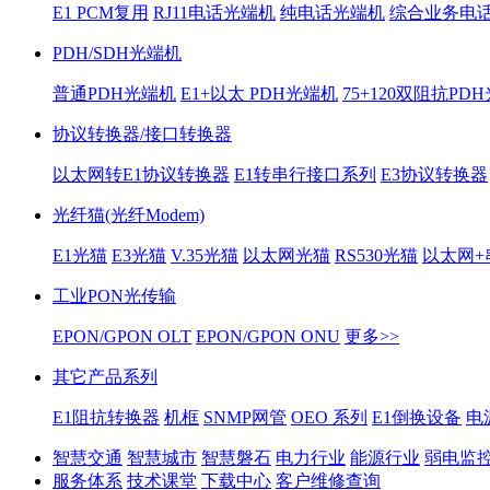
E1 PCM复用
RJ11电话光端机
纯电话光端机
综合业务电
PDH/SDH光端机
普通PDH光端机
E1+以太 PDH光端机
75+120双阻抗PD
协议转换器/接口转换器
以太网转E1协议转换器
E1转串行接口系列
E3协议转换器
光纤猫(光纤Modem)
E1光猫
E3光猫
V.35光猫
以太网光猫
RS530光猫
以太网+
工业PON光传输
EPON/GPON OLT
EPON/GPON ONU
更多>>
其它产品系列
E1阻抗转换器
机框
SNMP网管
OEO 系列
E1倒换设备
电
智慧交通
智慧城市
智慧磐石
电力行业
能源行业
弱电监
服务体系
技术课堂
下载中心
客户维修查询