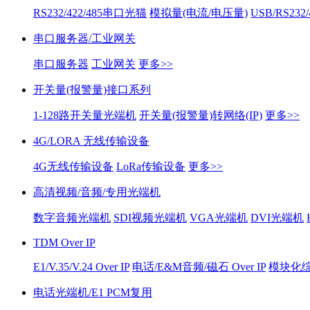
RS232/422/485串口光猫
模拟量(电流/电压量)
USB/RS232
串口服务器/工业网关
串口服务器
工业网关
更多>>
开关量(报警量)接口系列
1-128路开关量光端机
开关量(报警量)转网络(IP)
更多>>
4G/LORA 无线传输设备
4G无线传输设备
LoRa传输设备
更多>>
高清视频/音频/专用光端机
数字音频光端机
SDI视频光端机
VGA光端机
DVI光端机
TDM Over IP
E1/V.35/V.24 Over IP
电话/E&M音频/磁石 Over IP
模块化综合
电话光端机/E1 PCM复用