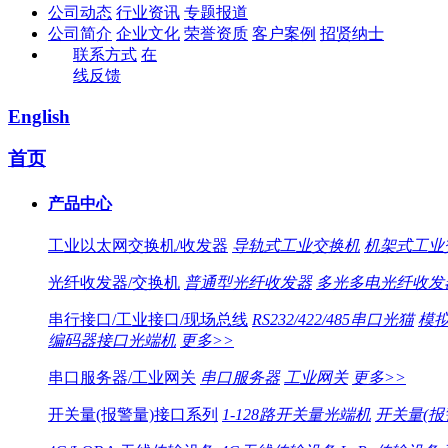
公司动态
行业资讯
专题报道
公司简介
企业文化
荣誉资质
客户案例
招贤纳士
联系方式
在
线反馈
English
首页
产品中心
工业以太网交换机/收发器
导轨式工业交换机
机架式工业
光纤收发器/交换机
普通型光纤收发器
多光多电光纤收发
串行接口/工业接口/现场总线
RS232/422/485串口光猫
模拟
编码器接口光端机
更多>>
串口服务器/工业网关
串口服务器
工业网关
更多>>
开关量(报警量)接口系列
1-128路开关量光端机
开关量(报警