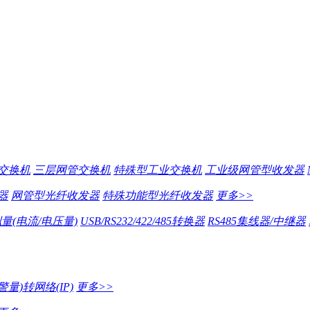
交换机
三层网管交换机
特殊型工业交换机
工业级网管型收发器
器
网管型光纤收发器
特殊功能型光纤收发器
更多>>
量(电流/电压量)
USB/RS232/422/485转换器
RS485集线器/中继器
量)转网络(IP)
更多>>