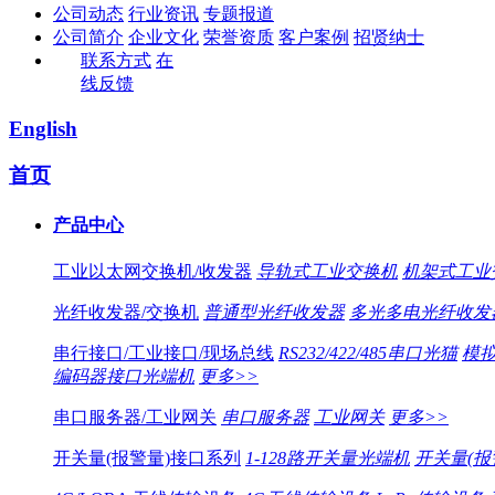
公司动态
行业资讯
专题报道
公司简介
企业文化
荣誉资质
客户案例
招贤纳士
联系方式
在
线反馈
English
首页
产品中心
工业以太网交换机/收发器
导轨式工业交换机
机架式工业
光纤收发器/交换机
普通型光纤收发器
多光多电光纤收发
串行接口/工业接口/现场总线
RS232/422/485串口光猫
模拟
编码器接口光端机
更多>>
串口服务器/工业网关
串口服务器
工业网关
更多>>
开关量(报警量)接口系列
1-128路开关量光端机
开关量(报警