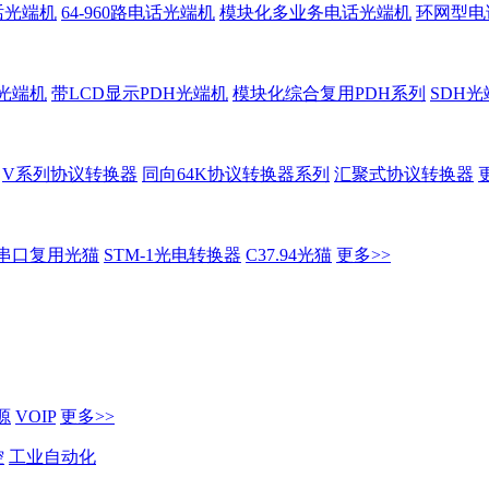
话光端机
64-960路电话光端机
模块化多业务电话光端机
环网型电
H光端机
带LCD显示PDH光端机
模块化综合复用PDH系列
SDH光
V系列协议转换器
同向64K协议转换器系列
汇聚式协议转换器
串口复用光猫
STM-1光电转换器
C37.94光猫
更多>>
源
VOIP
更多>>
控
工业自动化