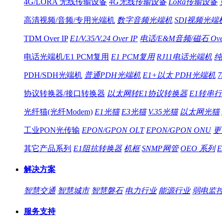
4G/LORA 无线传输设备
4G无线传输设备
LoRa传输设备
高清视频/音频/专用光端机
数字音频光端机
SDI视频光端
TDM Over IP
E1/V.35/V.24 Over IP
电话/E&M音频/磁石 Over
电话光端机/E1 PCM复用
E1 PCM复用
RJ11电话光端机
纯
PDH/SDH光端机
普通PDH光端机
E1+以太 PDH光端机
协议转换器/接口转换器
以太网转E1协议转换器
E1转串
光纤猫(光纤Modem)
E1光猫
E3光猫
V.35光猫
以太网光猫
工业PON光传输
EPON/GPON OLT
EPON/GPON ONU
更
其它产品系列
E1阻抗转换器
机框
SNMP网管
OEO 系列
解决方案
智慧交通
智慧城市
智慧磐石
电力行业
能源行业
弱电监
服务支持