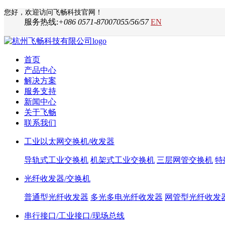
您好，欢迎访问飞畅科技官网！
服务热线:
+086 0571-87007055/56/57
EN
首页
产品中心
解决方案
服务支持
新闻中心
关于飞畅
联系我们
工业以太网交换机/收发器
导轨式工业交换机
机架式工业交换机
三层网管交换机
特
光纤收发器/交换机
普通型光纤收发器
多光多电光纤收发器
网管型光纤收发
串行接口/工业接口/现场总线