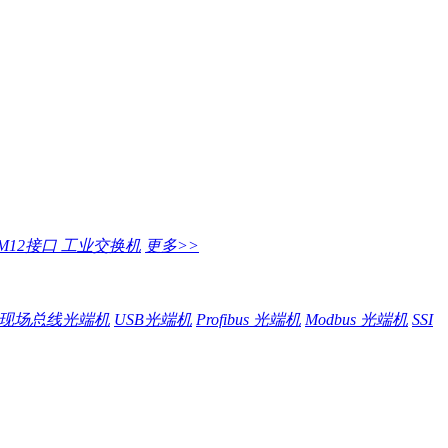
M12接口 工业交换机
更多>>
现场总线光端机
USB光端机
Profibus 光端机
Modbus 光端机
SSI