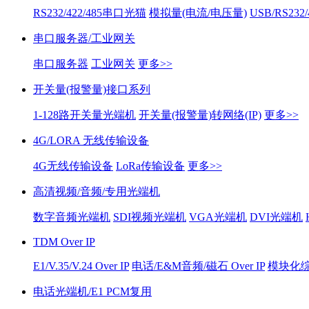
RS232/422/485串口光猫
模拟量(电流/电压量)
USB/RS232
串口服务器/工业网关
串口服务器
工业网关
更多>>
开关量(报警量)接口系列
1-128路开关量光端机
开关量(报警量)转网络(IP)
更多>>
4G/LORA 无线传输设备
4G无线传输设备
LoRa传输设备
更多>>
高清视频/音频/专用光端机
数字音频光端机
SDI视频光端机
VGA光端机
DVI光端机
TDM Over IP
E1/V.35/V.24 Over IP
电话/E&M音频/磁石 Over IP
模块化综合
电话光端机/E1 PCM复用