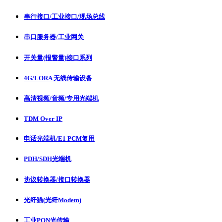
串行接口/工业接口/现场总线
串口服务器/工业网关
开关量(报警量)接口系列
4G/LORA 无线传输设备
高清视频/音频/专用光端机
TDM Over IP
电话光端机/E1 PCM复用
PDH/SDH光端机
协议转换器/接口转换器
光纤猫(光纤Modem)
工业PON光传输