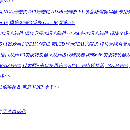
更多>>
机
VGA光端机
DVI光端机
HDMI光端机
E1 视音频编解码器
专用
 IP
模块化综合业务 Over IP
更多>>
电话光端机
综合业务电话光端机
64-960路电话光端机
模块化多
75+120双阻抗PDH光端机
带LCD显示PDH光端机
模块化综合复用
行接口系列
E3协议转换器
V系列协议转换器
同向64K协议转换器
RS530光猫
以太网+串口复用光猫
STM-1光电转换器
C37.94光猫
多>>
E1倒换设备
电源
VOIP
更多>>
控
工业自动化