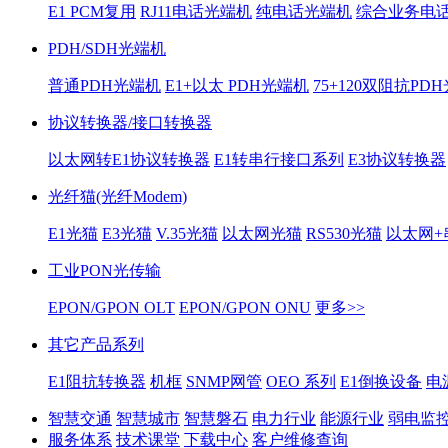
E1 PCM复用
RJ11电话光端机
纯电话光端机
综合业务电
PDH/SDH光端机
普通PDH光端机
E1+以太 PDH光端机
75+120双阻抗PD
协议转换器/接口转换器
以太网转E1协议转换器
E1转串行接口系列
E3协议转换器
光纤猫(光纤Modem)
E1光猫
E3光猫
V.35光猫
以太网光猫
RS530光猫
以太网+
工业PON光传输
EPON/GPON OLT
EPON/GPON ONU
更多>>
其它产品系列
E1阻抗转换器
机框
SNMP网管
OEO 系列
E1倒换设备
电
智慧交通
智慧城市
智慧磐石
电力行业
能源行业
弱电监
服务体系
技术课堂
下载中心
客户维修查询