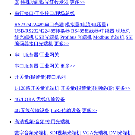
器
特殊功能型光纤收发器
更多>>
串行接口/工业接口/现场总线
RS232/422/485串口光猫
模拟量(电流/电压量)
USB/RS232/422/485转换器
RS485集线器/中继器
现场总
线光端机
USB光端机
Profibus 光端机
Modbus 光端机
SSI
编码器接口光端机
更多>>
串口服务器/工业网关
串口服务器
工业网关
更多>>
开关量(报警量)接口系列
1-128路开关量光端机
开关量(报警量)转网络(IP)
更多>>
4G/LORA 无线传输设备
4G无线传输设备
LoRa传输设备
更多>>
高清视频/音频/专用光端机
数字音频光端机
SDI视频光端机
VGA光端机
DVI光端机