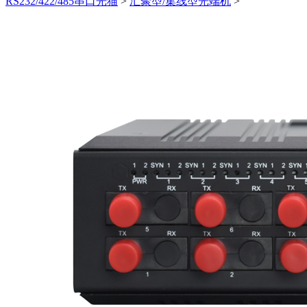
RS232/422/485串口光猫
>
汇聚型/集线型光端机
>