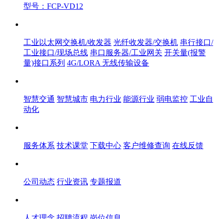
型号：FCP-VD12
产品中心
工业以太网交换机/收发器
光纤收发器/交换机
串行接口/
工业接口/现场总线
串口服务器/工业网关
开关量(报警
量)接口系列
4G/LORA 无线传输设备
解决方案
智慧交通
智慧城市
电力行业
能源行业
弱电监控
工业自
动化
服务体系
服务体系
技术课堂
下载中心
客户维修查询
在线反馈
新闻中心
公司动态
行业资讯
专题报道
人才中心
人才理念
招聘流程
岗位信息