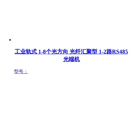
工业轨式 1-8个光方向 光纤汇聚型 1-2路RS485
光端机
型号：