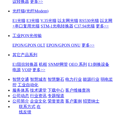
议转换器
更多>>
光纤猫(光纤Modem)
E1光猫
E3光猫
V.35光猫
以太网光猫
RS530光猫
以太网
+串口复用光猫
STM-1光电转换器
C37.94光猫
更多>>
工业PON光传输
EPON/GPON OLT
EPON/GPON ONU
更多>>
其它产品系列
E1阻抗转换器
机框
SNMP网管
OEO 系列
E1倒换设备
电源
VOIP
更多>>
智慧交通
智慧城市
智慧磐石
电力行业
能源行业
弱电监
控
工业自动化
服务体系
技术课堂
下载中心
客户维修查询
公司动态
行业资讯
专题报道
公司简介
企业文化
荣誉资质
客户案例
招贤纳士
联系方式
在
线反馈