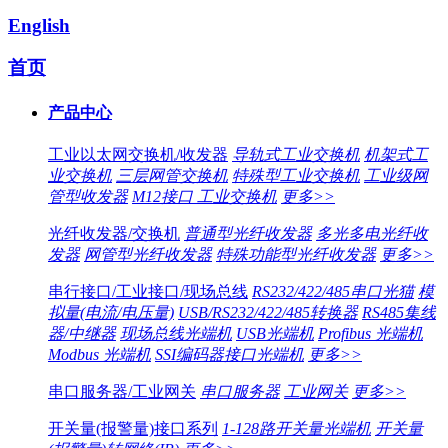
English
首页
产品中心
工业以太网交换机/收发器
导轨式工业交换机
机架式工
业交换机
三层网管交换机
特殊型工业交换机
工业级网
管型收发器
M12接口 工业交换机
更多>>
光纤收发器/交换机
普通型光纤收发器
多光多电光纤收
发器
网管型光纤收发器
特殊功能型光纤收发器
更多>>
串行接口/工业接口/现场总线
RS232/422/485串口光猫
模
拟量(电流/电压量)
USB/RS232/422/485转换器
RS485集线
器/中继器
现场总线光端机
USB光端机
Profibus 光端机
Modbus 光端机
SSI编码器接口光端机
更多>>
串口服务器/工业网关
串口服务器
工业网关
更多>>
开关量(报警量)接口系列
1-128路开关量光端机
开关量