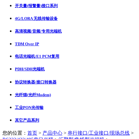
开关量(报警量)接口系列
4G/LORA 无线传输设备
高清视频/音频/专用光端机
TDM Over IP
电话光端机/E1 PCM复用
PDH/SDH光端机
协议转换器/接口转换器
光纤猫(光纤Modem)
工业PON光传输
其它产品系列
您的位置：
首页
>
产品中心
>
串行接口/工业接口/现场总线
>