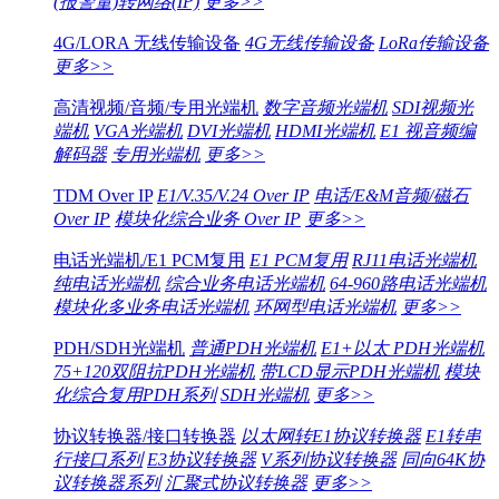
(报警量)转网络(IP)
更多>>
4G/LORA 无线传输设备
4G无线传输设备
LoRa传输设备
更多>>
高清视频/音频/专用光端机
数字音频光端机
SDI视频光
端机
VGA光端机
DVI光端机
HDMI光端机
E1 视音频编
解码器
专用光端机
更多>>
TDM Over IP
E1/V.35/V.24 Over IP
电话/E&M音频/磁石
Over IP
模块化综合业务 Over IP
更多>>
电话光端机/E1 PCM复用
E1 PCM复用
RJ11电话光端机
纯电话光端机
综合业务电话光端机
64-960路电话光端机
模块化多业务电话光端机
环网型电话光端机
更多>>
PDH/SDH光端机
普通PDH光端机
E1+以太 PDH光端机
75+120双阻抗PDH光端机
带LCD显示PDH光端机
模块
化综合复用PDH系列
SDH光端机
更多>>
协议转换器/接口转换器
以太网转E1协议转换器
E1转串
行接口系列
E3协议转换器
V系列协议转换器
同向64K协
议转换器系列
汇聚式协议转换器
更多>>