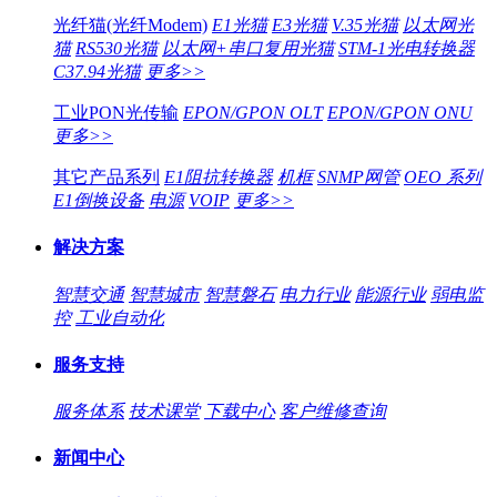
光纤猫(光纤Modem)
E1光猫
E3光猫
V.35光猫
以太网光
猫
RS530光猫
以太网+串口复用光猫
STM-1光电转换器
C37.94光猫
更多>>
工业PON光传输
EPON/GPON OLT
EPON/GPON ONU
更多>>
其它产品系列
E1阻抗转换器
机框
SNMP网管
OEO 系列
E1倒换设备
电源
VOIP
更多>>
解决方案
智慧交通
智慧城市
智慧磐石
电力行业
能源行业
弱电监
控
工业自动化
服务支持
服务体系
技术课堂
下载中心
客户维修查询
新闻中心