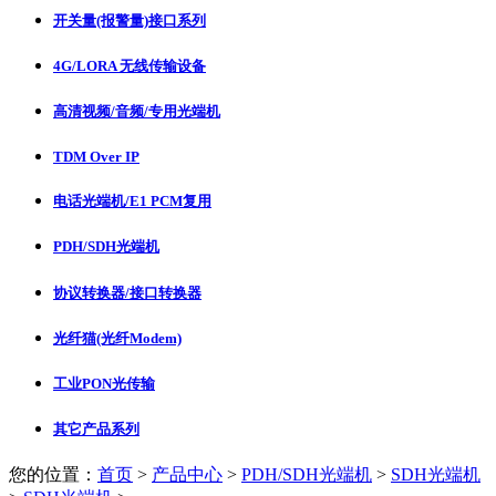
开关量(报警量)接口系列
4G/LORA 无线传输设备
高清视频/音频/专用光端机
TDM Over IP
电话光端机/E1 PCM复用
PDH/SDH光端机
协议转换器/接口转换器
光纤猫(光纤Modem)
工业PON光传输
其它产品系列
您的位置：
首页
>
产品中心
>
PDH/SDH光端机
>
SDH光端机