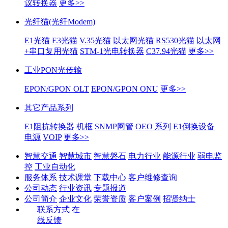
议转换器
更多>>
光纤猫(光纤Modem)
E1光猫
E3光猫
V.35光猫
以太网光猫
RS530光猫
以太网
+串口复用光猫
STM-1光电转换器
C37.94光猫
更多>>
工业PON光传输
EPON/GPON OLT
EPON/GPON ONU
更多>>
其它产品系列
E1阻抗转换器
机框
SNMP网管
OEO 系列
E1倒换设备
电源
VOIP
更多>>
智慧交通
智慧城市
智慧磐石
电力行业
能源行业
弱电监
控
工业自动化
服务体系
技术课堂
下载中心
客户维修查询
公司动态
行业资讯
专题报道
公司简介
企业文化
荣誉资质
客户案例
招贤纳士
联系方式
在
线反馈