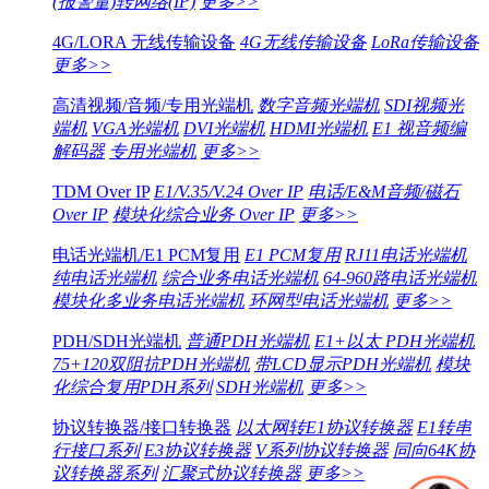
(报警量)转网络(IP)
更多>>
4G/LORA 无线传输设备
4G无线传输设备
LoRa传输设备
更多>>
高清视频/音频/专用光端机
数字音频光端机
SDI视频光
端机
VGA光端机
DVI光端机
HDMI光端机
E1 视音频编
解码器
专用光端机
更多>>
TDM Over IP
E1/V.35/V.24 Over IP
电话/E&M音频/磁石
Over IP
模块化综合业务 Over IP
更多>>
电话光端机/E1 PCM复用
E1 PCM复用
RJ11电话光端机
纯电话光端机
综合业务电话光端机
64-960路电话光端机
模块化多业务电话光端机
环网型电话光端机
更多>>
PDH/SDH光端机
普通PDH光端机
E1+以太 PDH光端机
75+120双阻抗PDH光端机
带LCD显示PDH光端机
模块
化综合复用PDH系列
SDH光端机
更多>>
协议转换器/接口转换器
以太网转E1协议转换器
E1转串
行接口系列
E3协议转换器
V系列协议转换器
同向64K协
议转换器系列
汇聚式协议转换器
更多>>