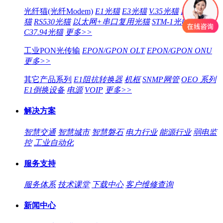
光纤猫(光纤Modem)
E1光猫
E3光猫
V.35光猫
以太网光
猫
RS530光猫
以太网+串口复用光猫
STM-1光电转换器
C37.94光猫
更多>>
工业PON光传输
EPON/GPON OLT
EPON/GPON ONU
更多>>
其它产品系列
E1阻抗转换器
机框
SNMP网管
OEO 系列
E1倒换设备
电源
VOIP
更多>>
解决方案
智慧交通
智慧城市
智慧磐石
电力行业
能源行业
弱电监
控
工业自动化
服务支持
服务体系
技术课堂
下载中心
客户维修查询
新闻中心