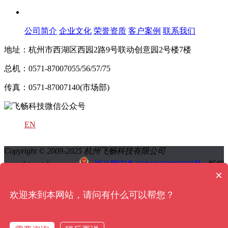
关于飞畅
公司简介
企业文化
荣誉资质
客户案例
联系我们
地址：杭州市西湖区西园2路9号联动创意园2号楼7楼
总机：0571-87007055/56/57/75
传真：0571-87007140(市场部)
EN
Copyright © 2009-2025 杭州飞畅科技有限公司
www.futuretel.com.cn
浙公网安备 33010602002367号
版权
×
所有 All Rights Reserved
浙ICP备13024519号-2
浙ICP备
13024519号-1
网站地图
sitemap地图
欢迎来到本网站，请问有什么可以帮您？
QQ:技术
QQ:销售