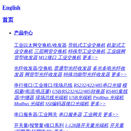
English
首页
产品中心
工业以太网交换机/收发器
导轨式工业交换机
机架式工
业交换机
三层网管交换机
特殊型工业交换机
工业级网
管型收发器
M12接口 工业交换机
更多>>
光纤收发器/交换机
普通型光纤收发器
多光多电光纤收
发器
网管型光纤收发器
特殊功能型光纤收发器
更多>>
串行接口/工业接口/现场总线
RS232/422/485串口光猫
模
拟量(电流/电压量)
USB/RS232/422/485转换器
RS485集线
器/中继器
现场总线光端机
USB光端机
Profibus 光端机
Modbus 光端机
SSI编码器接口光端机
更多>>
串口服务器/工业网关
串口服务器
工业网关
更多>>
开关量(报警量)接口系列
1-128路开关量光端机
开关量