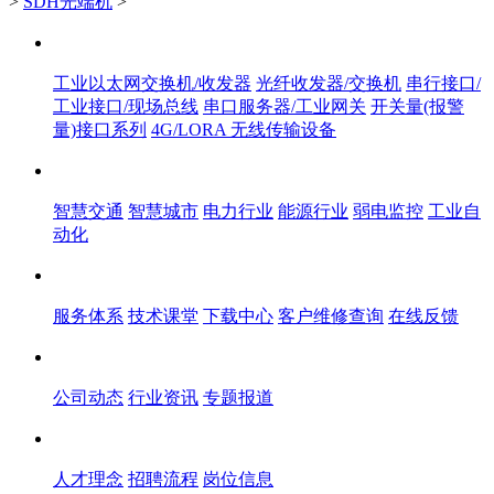
>
SDH光端机
>
产品中心
工业以太网交换机/收发器
光纤收发器/交换机
串行接口/
工业接口/现场总线
串口服务器/工业网关
开关量(报警
量)接口系列
4G/LORA 无线传输设备
解决方案
智慧交通
智慧城市
电力行业
能源行业
弱电监控
工业自
动化
服务体系
服务体系
技术课堂
下载中心
客户维修查询
在线反馈
新闻中心
公司动态
行业资讯
专题报道
人才中心
人才理念
招聘流程
岗位信息