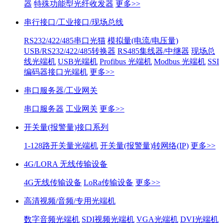
器
特殊功能型光纤收发器
更多>>
串行接口/工业接口/现场总线
RS232/422/485串口光猫
模拟量(电流/电压量)
USB/RS232/422/485转换器
RS485集线器/中继器
现场总
线光端机
USB光端机
Profibus 光端机
Modbus 光端机
SSI
编码器接口光端机
更多>>
串口服务器/工业网关
串口服务器
工业网关
更多>>
开关量(报警量)接口系列
1-128路开关量光端机
开关量(报警量)转网络(IP)
更多>>
4G/LORA 无线传输设备
4G无线传输设备
LoRa传输设备
更多>>
高清视频/音频/专用光端机
数字音频光端机
SDI视频光端机
VGA光端机
DVI光端机