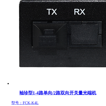
袖珍型1-4路单向/2路双向开关量光端机
型号：FCK-K4L