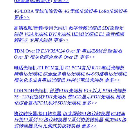
(报警量)转网络(IP)
更多>>
4G/LORA 无线传输设备
4G无线传输设备
LoRa传输设备
更多>>
高清视频/音频/专用光端机
数字音频光端机
SDI视频光
端机
VGA光端机
DVI光端机
HDMI光端机
E1 视音频编
解码器
专用光端机
更多>>
TDM Over IP
E1/V.35/V.24 Over IP
电话/E&M音频/磁石
Over IP
模块化综合业务 Over IP
更多>>
电话光端机/E1 PCM复用
E1 PCM复用
RJ11电话光端机
纯电话光端机
综合业务电话光端机
64-960路电话光端机
模块化多业务电话光端机
环网型电话光端机
更多>>
PDH/SDH光端机
普通PDH光端机
E1+以太 PDH光端机
75+120双阻抗PDH光端机
带LCD显示PDH光端机
模块
化综合复用PDH系列
SDH光端机
更多>>
协议转换器/接口转换器
以太网转E1协议转换器
E1转串
行接口系列
E3协议转换器
V系列协议转换器
同向64K协
议转换器系列
汇聚式协议转换器
更多>>