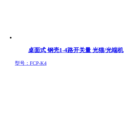
桌面式 钢壳1-4路开关量 光猫/光端机
型号：FCP-K4