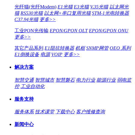
光纤猫(光纤Modem)
E1光猫
E3光猫
V.35光猫
以太网光
猫
RS530光猫
以太网+串口复用光猫
STM-1光电转换器
C37.94光猫
更多>>
工业PON光传输
EPON/GPON OLT
EPON/GPON ONU
更多>>
其它产品系列
E1阻抗转换器
机框
SNMP网管
OEO 系列
E1倒换设备
电源
VOIP
更多>>
解决方案
智慧交通
智慧城市
智慧磐石
电力行业
能源行业
弱电监
控
工业自动化
服务支持
服务体系
技术课堂
下载中心
客户维修查询
新闻中心