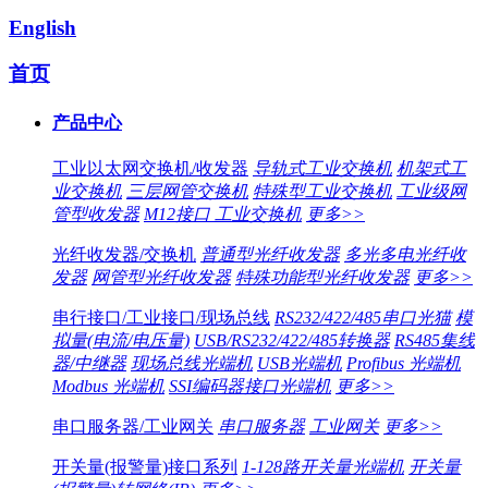
English
首页
产品中心
工业以太网交换机/收发器
导轨式工业交换机
机架式工
业交换机
三层网管交换机
特殊型工业交换机
工业级网
管型收发器
M12接口 工业交换机
更多>>
光纤收发器/交换机
普通型光纤收发器
多光多电光纤收
发器
网管型光纤收发器
特殊功能型光纤收发器
更多>>
串行接口/工业接口/现场总线
RS232/422/485串口光猫
模
拟量(电流/电压量)
USB/RS232/422/485转换器
RS485集线
器/中继器
现场总线光端机
USB光端机
Profibus 光端机
Modbus 光端机
SSI编码器接口光端机
更多>>
串口服务器/工业网关
串口服务器
工业网关
更多>>
开关量(报警量)接口系列
1-128路开关量光端机
开关量