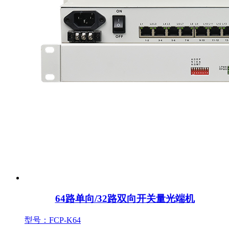
64路单向/32路双向开关量光端机
型号：FCP-K64