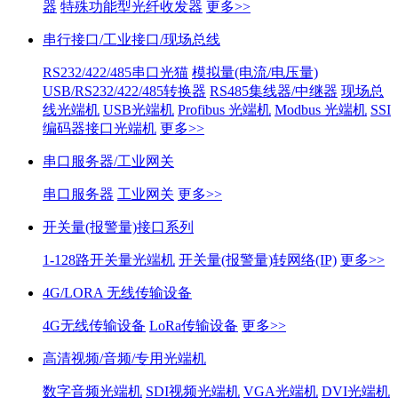
器
特殊功能型光纤收发器
更多>>
串行接口/工业接口/现场总线
RS232/422/485串口光猫
模拟量(电流/电压量)
USB/RS232/422/485转换器
RS485集线器/中继器
现场总
线光端机
USB光端机
Profibus 光端机
Modbus 光端机
SSI
编码器接口光端机
更多>>
串口服务器/工业网关
串口服务器
工业网关
更多>>
开关量(报警量)接口系列
1-128路开关量光端机
开关量(报警量)转网络(IP)
更多>>
4G/LORA 无线传输设备
4G无线传输设备
LoRa传输设备
更多>>
高清视频/音频/专用光端机
数字音频光端机
SDI视频光端机
VGA光端机
DVI光端机