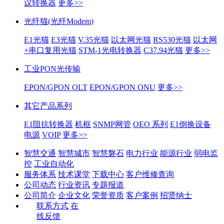
议转换器
更多>>
光纤猫(光纤Modem)
E1光猫
E3光猫
V.35光猫
以太网光猫
RS530光猫
以太网
+串口复用光猫
STM-1光电转换器
C37.94光猫
更多>>
工业PON光传输
EPON/GPON OLT
EPON/GPON ONU
更多>>
其它产品系列
E1阻抗转换器
机框
SNMP网管
OEO 系列
E1倒换设备
电源
VOIP
更多>>
智慧交通
智慧城市
智慧磐石
电力行业
能源行业
弱电监
控
工业自动化
服务体系
技术课堂
下载中心
客户维修查询
公司动态
行业资讯
专题报道
公司简介
企业文化
荣誉资质
客户案例
招贤纳士
联系方式
在
线反馈