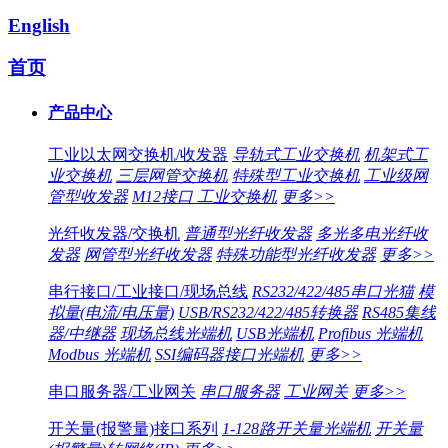
English
首页
产品中心
工业以太网交换机/收发器
导轨式工业交换机
机架式工
业交换机
三层网管交换机
特殊型工业交换机
工业级网
管型收发器
M12接口 工业交换机
更多>>
光纤收发器/交换机
普通型光纤收发器
多光多电光纤收
发器
网管型光纤收发器
特殊功能型光纤收发器
更多>>
串行接口/工业接口/现场总线
RS232/422/485串口光猫
模
拟量(电流/电压量)
USB/RS232/422/485转换器
RS485集线
器/中继器
现场总线光端机
USB光端机
Profibus 光端机
Modbus 光端机
SSI编码器接口光端机
更多>>
串口服务器/工业网关
串口服务器
工业网关
更多>>
开关量(报警量)接口系列
1-128路开关量光端机
开关量