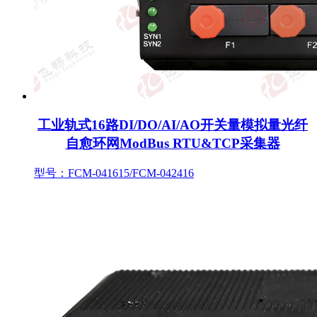
工业轨式16路DI/DO/AI/AO开关量模拟量光纤
自愈环网ModBus RTU&TCP采集器
型号：FCM-041615/FCM-042416