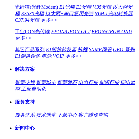
光纤猫(光纤Modem)
E1光猫
E3光猫
V.35光猫
以太网光
猫
RS530光猫
以太网+串口复用光猫
STM-1光电转换器
C37.94光猫
更多>>
工业PON光传输
EPON/GPON OLT
EPON/GPON ONU
更多>>
其它产品系列
E1阻抗转换器
机框
SNMP网管
OEO 系列
E1倒换设备
电源
VOIP
更多>>
解决方案
智慧交通
智慧城市
智慧磐石
电力行业
能源行业
弱电监
控
工业自动化
服务支持
服务体系
技术课堂
下载中心
客户维修查询
新闻中心