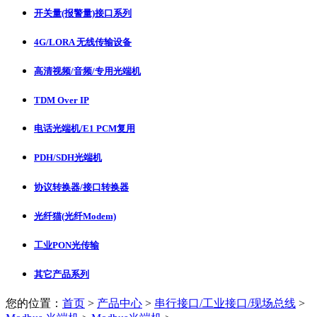
开关量(报警量)接口系列
4G/LORA 无线传输设备
高清视频/音频/专用光端机
TDM Over IP
电话光端机/E1 PCM复用
PDH/SDH光端机
协议转换器/接口转换器
光纤猫(光纤Modem)
工业PON光传输
其它产品系列
您的位置：
首页
>
产品中心
>
串行接口/工业接口/现场总线
>