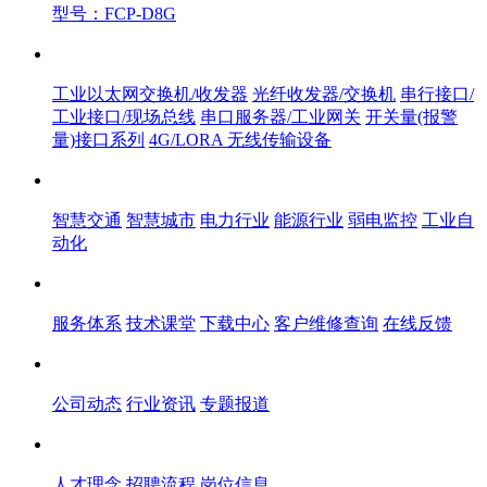
型号：FCP-D8G
产品中心
工业以太网交换机/收发器
光纤收发器/交换机
串行接口/
工业接口/现场总线
串口服务器/工业网关
开关量(报警
量)接口系列
4G/LORA 无线传输设备
解决方案
智慧交通
智慧城市
电力行业
能源行业
弱电监控
工业自
动化
服务体系
服务体系
技术课堂
下载中心
客户维修查询
在线反馈
新闻中心
公司动态
行业资讯
专题报道
人才中心
人才理念
招聘流程
岗位信息