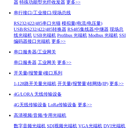
器
特殊功能型光纤收发器
更多>>
串行接口/工业接口/现场总线
RS232/422/485串口光猫
模拟量(电流/电压量)
USB/RS232/422/485转换器
RS485集线器/中继器
现场总
线光端机
USB光端机
Profibus 光端机
Modbus 光端机
SSI
编码器接口光端机
更多>>
串口服务器/工业网关
串口服务器
工业网关
更多>>
开关量(报警量)接口系列
1-128路开关量光端机
开关量(报警量)转网络(IP)
更多>>
4G/LORA 无线传输设备
4G无线传输设备
LoRa传输设备
更多>>
高清视频/音频/专用光端机
数字音频光端机
SDI视频光端机
VGA光端机
DVI光端机