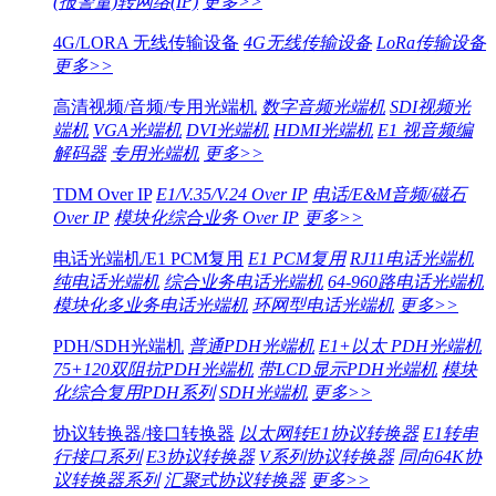
(报警量)转网络(IP)
更多>>
4G/LORA 无线传输设备
4G无线传输设备
LoRa传输设备
更多>>
高清视频/音频/专用光端机
数字音频光端机
SDI视频光
端机
VGA光端机
DVI光端机
HDMI光端机
E1 视音频编
解码器
专用光端机
更多>>
TDM Over IP
E1/V.35/V.24 Over IP
电话/E&M音频/磁石
Over IP
模块化综合业务 Over IP
更多>>
电话光端机/E1 PCM复用
E1 PCM复用
RJ11电话光端机
纯电话光端机
综合业务电话光端机
64-960路电话光端机
模块化多业务电话光端机
环网型电话光端机
更多>>
PDH/SDH光端机
普通PDH光端机
E1+以太 PDH光端机
75+120双阻抗PDH光端机
带LCD显示PDH光端机
模块
化综合复用PDH系列
SDH光端机
更多>>
协议转换器/接口转换器
以太网转E1协议转换器
E1转串
行接口系列
E3协议转换器
V系列协议转换器
同向64K协
议转换器系列
汇聚式协议转换器
更多>>