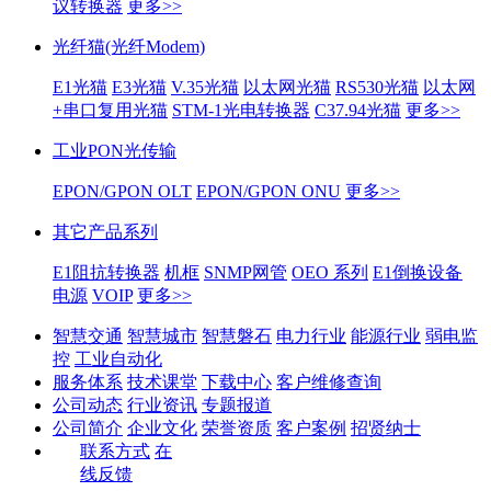
议转换器
更多>>
光纤猫(光纤Modem)
E1光猫
E3光猫
V.35光猫
以太网光猫
RS530光猫
以太网
+串口复用光猫
STM-1光电转换器
C37.94光猫
更多>>
工业PON光传输
EPON/GPON OLT
EPON/GPON ONU
更多>>
其它产品系列
E1阻抗转换器
机框
SNMP网管
OEO 系列
E1倒换设备
电源
VOIP
更多>>
智慧交通
智慧城市
智慧磐石
电力行业
能源行业
弱电监
控
工业自动化
服务体系
技术课堂
下载中心
客户维修查询
公司动态
行业资讯
专题报道
公司简介
企业文化
荣誉资质
客户案例
招贤纳士
联系方式
在
线反馈