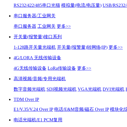
RS232/422/485串口光猫
模拟量(电流/电压量)
USB/RS232
串口服务器/工业网关
串口服务器
工业网关
更多>>
开关量(报警量)接口系列
1-128路开关量光端机
开关量(报警量)转网络(IP)
更多>>
4G/LORA 无线传输设备
4G无线传输设备
LoRa传输设备
更多>>
高清视频/音频/专用光端机
数字音频光端机
SDI视频光端机
VGA光端机
DVI光端机
TDM Over IP
E1/V.35/V.24 Over IP
电话/E&M音频/磁石 Over IP
模块化综合
电话光端机/E1 PCM复用