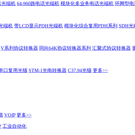
话光端机
64-960路电话光端机
模块化多业务电话光端机
环网型电
H光端机
带LCD显示PDH光端机
模块化综合复用PDH系列
SDH光
V系列协议转换器
同向64K协议转换器系列
汇聚式协议转换器
串口复用光猫
STM-1光电转换器
C37.94光猫
更多>>
源
VOIP
更多>>
控
工业自动化