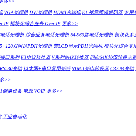
更多>>
机
VGA光端机
DVI光端机
HDMI光端机
E1 视音频编解码器
专用
 IP
模块化综合业务 Over IP
更多>>
电话光端机
综合业务电话光端机
64-960路电话光端机
模块化多
75+120双阻抗PDH光端机
带LCD显示PDH光端机
模块化综合复用
行接口系列
E3协议转换器
V系列协议转换器
同向64K协议转换器
RS530光猫
以太网+串口复用光猫
STM-1光电转换器
C37.94光猫
多>>
E1倒换设备
电源
VOIP
更多>>
控
工业自动化