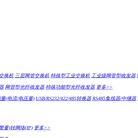
交换机
三层网管交换机
特殊型工业交换机
工业级网管型收发器
器
网管型光纤收发器
特殊功能型光纤收发器
更多>>
量(电流/电压量)
USB/RS232/422/485转换器
RS485集线器/中继器
量)转网络(IP)
更多>>