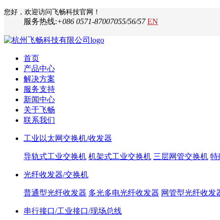
您好，欢迎访问飞畅科技官网！
服务热线:
+086 0571-87007055/56/57
EN
首页
产品中心
解决方案
服务支持
新闻中心
关于飞畅
联系我们
工业以太网交换机/收发器
导轨式工业交换机
机架式工业交换机
三层网管交换机
特
光纤收发器/交换机
普通型光纤收发器
多光多电光纤收发器
网管型光纤收发
串行接口/工业接口/现场总线