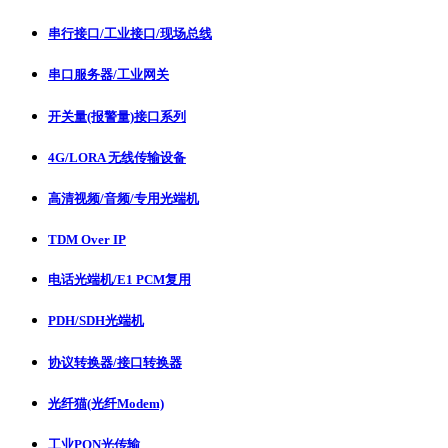
串行接口/工业接口/现场总线
串口服务器/工业网关
开关量(报警量)接口系列
4G/LORA 无线传输设备
高清视频/音频/专用光端机
TDM Over IP
电话光端机/E1 PCM复用
PDH/SDH光端机
协议转换器/接口转换器
光纤猫(光纤Modem)
工业PON光传输