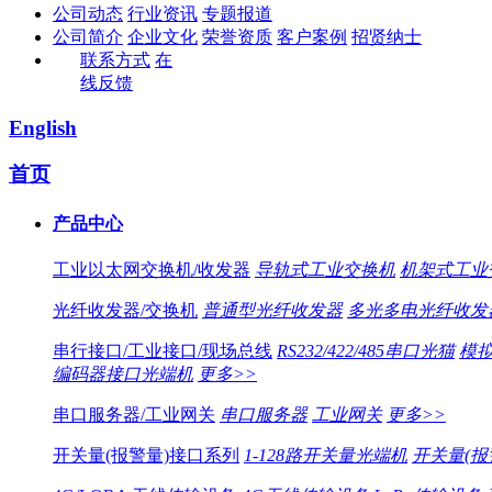
公司动态
行业资讯
专题报道
公司简介
企业文化
荣誉资质
客户案例
招贤纳士
联系方式
在
线反馈
English
首页
产品中心
工业以太网交换机/收发器
导轨式工业交换机
机架式工业
光纤收发器/交换机
普通型光纤收发器
多光多电光纤收发
串行接口/工业接口/现场总线
RS232/422/485串口光猫
模拟
编码器接口光端机
更多>>
串口服务器/工业网关
串口服务器
工业网关
更多>>
开关量(报警量)接口系列
1-128路开关量光端机
开关量(报警