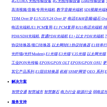
4G/LORA 无线传输设备
4G无线传输设备
LoRa传输设备
高清视频/音频/专用光端机
数字音频光端机
SDI视频光端
TDM Over IP
E1/V.35/V.24 Over IP
电话/E&M音频/磁石 Over
电话光端机/E1 PCM复用
E1 PCM复用
RJ11电话光端机
纯
PDH/SDH光端机
普通PDH光端机
E1+以太 PDH光端机
协议转换器/接口转换器
以太网转E1协议转换器
E1转串
光纤猫(光纤Modem)
E1光猫
E3光猫
V.35光猫
以太网光猫
工业PON光传输
EPON/GPON OLT
EPON/GPON ONU
更
其它产品系列
E1阻抗转换器
机框
SNMP网管
OEO 系列
解决方案
智慧交通
智慧城市
智慧磐石
电力行业
能源行业
弱电监
服务支持