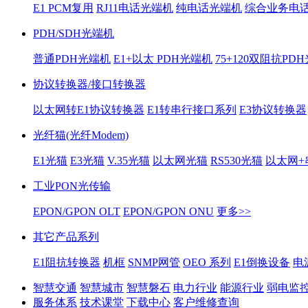
E1 PCM复用
RJ11电话光端机
纯电话光端机
综合业务电
PDH/SDH光端机
普通PDH光端机
E1+以太 PDH光端机
75+120双阻抗PD
协议转换器/接口转换器
以太网转E1协议转换器
E1转串行接口系列
E3协议转换器
光纤猫(光纤Modem)
E1光猫
E3光猫
V.35光猫
以太网光猫
RS530光猫
以太网+
工业PON光传输
EPON/GPON OLT
EPON/GPON ONU
更多>>
其它产品系列
E1阻抗转换器
机框
SNMP网管
OEO 系列
E1倒换设备
电
智慧交通
智慧城市
智慧磐石
电力行业
能源行业
弱电监
服务体系
技术课堂
下载中心
客户维修查询