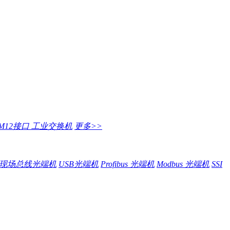
M12接口 工业交换机
更多>>
现场总线光端机
USB光端机
Profibus 光端机
Modbus 光端机
SSI