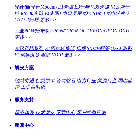
光纤猫(光纤Modem)
E1光猫
E3光猫
V.35光猫
以太网光
猫
RS530光猫
以太网+串口复用光猫
STM-1光电转换器
C37.94光猫
更多>>
工业PON光传输
EPON/GPON OLT
EPON/GPON ONU
更多>>
其它产品系列
E1阻抗转换器
机框
SNMP网管
OEO 系列
E1倒换设备
电源
VOIP
更多>>
解决方案
智慧交通
智慧城市
智慧磐石
电力行业
能源行业
弱电监
控
工业自动化
服务支持
服务体系
技术课堂
下载中心
客户维修查询
新闻中心