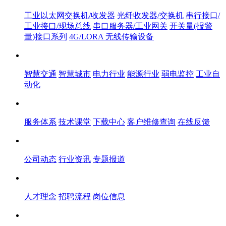
工业以太网交换机/收发器
光纤收发器/交换机
串行接口/
工业接口/现场总线
串口服务器/工业网关
开关量(报警
量)接口系列
4G/LORA 无线传输设备
解决方案
智慧交通
智慧城市
电力行业
能源行业
弱电监控
工业自
动化
服务体系
服务体系
技术课堂
下载中心
客户维修查询
在线反馈
新闻中心
公司动态
行业资讯
专题报道
人才中心
人才理念
招聘流程
岗位信息
关于飞畅