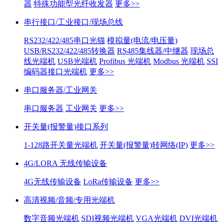
器
特殊功能型光纤收发器
更多>>
串行接口/工业接口/现场总线
RS232/422/485串口光猫
模拟量(电流/电压量)
USB/RS232/422/485转换器
RS485集线器/中继器
现场总
线光端机
USB光端机
Profibus 光端机
Modbus 光端机
SSI
编码器接口光端机
更多>>
串口服务器/工业网关
串口服务器
工业网关
更多>>
开关量(报警量)接口系列
1-128路开关量光端机
开关量(报警量)转网络(IP)
更多>>
4G/LORA 无线传输设备
4G无线传输设备
LoRa传输设备
更多>>
高清视频/音频/专用光端机
数字音频光端机
SDI视频光端机
VGA光端机
DVI光端机