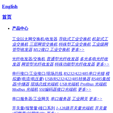
English
首页
产品中心
工业以太网交换机/收发器
导轨式工业交换机
机架式工
业交换机
三层网管交换机
特殊型工业交换机
工业级网
管型收发器
M12接口 工业交换机
更多>>
光纤收发器/交换机
普通型光纤收发器
多光多电光纤收
发器
网管型光纤收发器
特殊功能型光纤收发器
更多>>
串行接口/工业接口/现场总线
RS232/422/485串口光猫
模
拟量(电流/电压量)
USB/RS232/422/485转换器
RS485集线
器/中继器
现场总线光端机
USB光端机
Profibus 光端机
Modbus 光端机
SSI编码器接口光端机
更多>>
串口服务器/工业网关
串口服务器
工业网关
更多>>
开关量(报警量)接口系列
1-128路开关量光端机
开关量