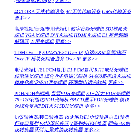
(报警量)转网络(IP)
更多>>
4G/LORA 无线传输设备
4G无线传输设备
LoRa传输设备
更多>>
高清视频/音频/专用光端机
数字音频光端机
SDI视频光
端机
VGA光端机
DVI光端机
HDMI光端机
E1 视音频编
解码器
专用光端机
更多>>
TDM Over IP
E1/V.35/V.24 Over IP
电话/E&M音频/磁石
Over IP
模块化综合业务 Over IP
更多>>
电话光端机/E1 PCM复用
E1 PCM复用
RJ11电话光端机
纯电话光端机
综合业务电话光端机
64-960路电话光端机
模块化多业务电话光端机
环网型电话光端机
更多>>
PDH/SDH光端机
普通PDH光端机
E1+以太 PDH光端机
75+120双阻抗PDH光端机
带LCD显示PDH光端机
模块
化综合复用PDH系列
SDH光端机
更多>>
协议转换器/接口转换器
以太网转E1协议转换器
E1转串
行接口系列
E3协议转换器
V系列协议转换器
同向64K协
议转换器系列
汇聚式协议转换器
更多>>