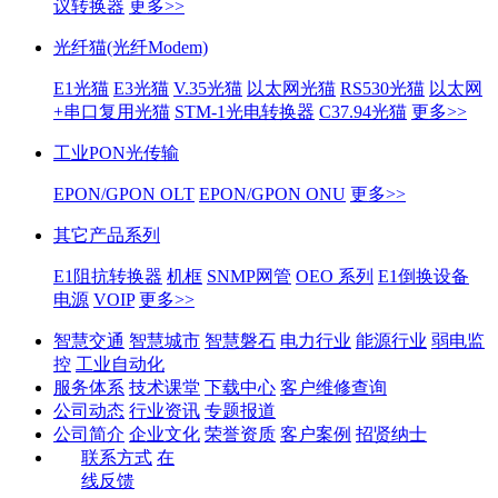
议转换器
更多>>
光纤猫(光纤Modem)
E1光猫
E3光猫
V.35光猫
以太网光猫
RS530光猫
以太网
+串口复用光猫
STM-1光电转换器
C37.94光猫
更多>>
工业PON光传输
EPON/GPON OLT
EPON/GPON ONU
更多>>
其它产品系列
E1阻抗转换器
机框
SNMP网管
OEO 系列
E1倒换设备
电源
VOIP
更多>>
智慧交通
智慧城市
智慧磐石
电力行业
能源行业
弱电监
控
工业自动化
服务体系
技术课堂
下载中心
客户维修查询
公司动态
行业资讯
专题报道
公司简介
企业文化
荣誉资质
客户案例
招贤纳士
联系方式
在
线反馈