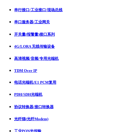
串行接口/工业接口/现场总线
串口服务器/工业网关
开关量(报警量)接口系列
4G/LORA 无线传输设备
高清视频/音频/专用光端机
TDM Over IP
电话光端机/E1 PCM复用
PDH/SDH光端机
协议转换器/接口转换器
光纤猫(光纤Modem)
工业PON光传输