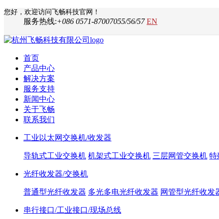
您好，欢迎访问飞畅科技官网！
服务热线:
+086 0571-87007055/56/57
EN
首页
产品中心
解决方案
服务支持
新闻中心
关于飞畅
联系我们
工业以太网交换机/收发器
导轨式工业交换机
机架式工业交换机
三层网管交换机
特
光纤收发器/交换机
普通型光纤收发器
多光多电光纤收发器
网管型光纤收发
串行接口/工业接口/现场总线