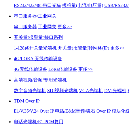
RS232/422/485串口光猫
模拟量(电流/电压量)
USB/RS232
串口服务器/工业网关
串口服务器
工业网关
更多>>
开关量(报警量)接口系列
1-128路开关量光端机
开关量(报警量)转网络(IP)
更多>>
4G/LORA 无线传输设备
4G无线传输设备
LoRa传输设备
更多>>
高清视频/音频/专用光端机
数字音频光端机
SDI视频光端机
VGA光端机
DVI光端机
TDM Over IP
E1/V.35/V.24 Over IP
电话/E&M音频/磁石 Over IP
模块化综合
电话光端机/E1 PCM复用