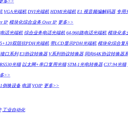
更多>>
机
VGA光端机
DVI光端机
HDMI光端机
E1 视音频编解码器
专用
 IP
模块化综合业务 Over IP
更多>>
电话光端机
综合业务电话光端机
64-960路电话光端机
模块化多
75+120双阻抗PDH光端机
带LCD显示PDH光端机
模块化综合复用
行接口系列
E3协议转换器
V系列协议转换器
同向64K协议转换器
RS530光猫
以太网+串口复用光猫
STM-1光电转换器
C37.94光猫
多>>
E1倒换设备
电源
VOIP
更多>>
控
工业自动化