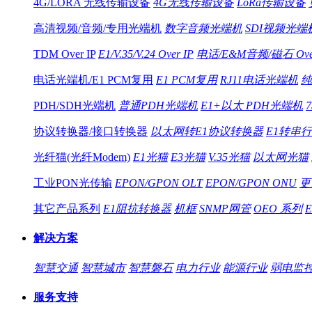
4G/LORA 无线传输设备
4G无线传输设备
LoRa传输设备
高清视频/音频/专用光端机
数字音频光端机
SDI视频光端
TDM Over IP
E1/V.35/V.24 Over IP
电话/E&M音频/磁石 Over
电话光端机/E1 PCM复用
E1 PCM复用
RJ11电话光端机
纯
PDH/SDH光端机
普通PDH光端机
E1+以太 PDH光端机
协议转换器/接口转换器
以太网转E1协议转换器
E1转串
光纤猫(光纤Modem)
E1光猫
E3光猫
V.35光猫
以太网光猫
工业PON光传输
EPON/GPON OLT
EPON/GPON ONU
更
其它产品系列
E1阻抗转换器
机框
SNMP网管
OEO 系列
解决方案
智慧交通
智慧城市
智慧磐石
电力行业
能源行业
弱电监
服务支持