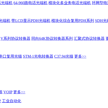
话光端机
64-960路电话光端机
模块化多业务电话光端机
环网型电
H光端机
带LCD显示PDH光端机
模块化综合复用PDH系列
SDH光
V系列协议转换器
同向64K协议转换器系列
汇聚式协议转换器
串口复用光猫
STM-1光电转换器
C37.94光猫
更多>>
源
VOIP
更多>>
控
工业自动化