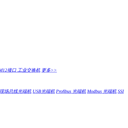
M12接口 工业交换机
更多>>
现场总线光端机
USB光端机
Profibus 光端机
Modbus 光端机
SSI