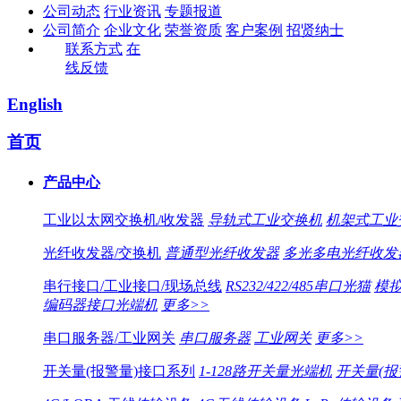
公司动态
行业资讯
专题报道
公司简介
企业文化
荣誉资质
客户案例
招贤纳士
联系方式
在
线反馈
English
首页
产品中心
工业以太网交换机/收发器
导轨式工业交换机
机架式工业
光纤收发器/交换机
普通型光纤收发器
多光多电光纤收发
串行接口/工业接口/现场总线
RS232/422/485串口光猫
模拟
编码器接口光端机
更多>>
串口服务器/工业网关
串口服务器
工业网关
更多>>
开关量(报警量)接口系列
1-128路开关量光端机
开关量(报警