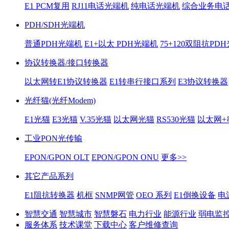
E1 PCM复用
RJ11电话光端机
纯电话光端机
综合业务电
PDH/SDH光端机
普通PDH光端机
E1+以太 PDH光端机
75+120双阻抗PD
协议转换器/接口转换器
以太网转E1协议转换器
E1转串行接口系列
E3协议转换器
光纤猫(光纤Modem)
E1光猫
E3光猫
V.35光猫
以太网光猫
RS530光猫
以太网+
工业PON光传输
EPON/GPON OLT
EPON/GPON ONU
更多>>
其它产品系列
E1阻抗转换器
机框
SNMP网管
OEO 系列
E1倒换设备
电
智慧交通
智慧城市
智慧磐石
电力行业
能源行业
弱电监
服务体系
技术课堂
下载中心
客户维修查询