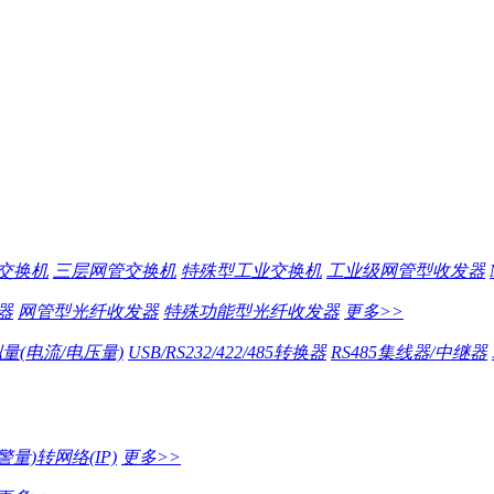
交换机
三层网管交换机
特殊型工业交换机
工业级网管型收发器
器
网管型光纤收发器
特殊功能型光纤收发器
更多>>
量(电流/电压量)
USB/RS232/422/485转换器
RS485集线器/中继器
量)转网络(IP)
更多>>